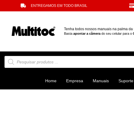
ENTREGAMOS EM TODO BRASIL
Tenha todos nossos manuais na palma da
Basta
apontar a câmera
do seu celular para o
Home
Empresa
Manuais
Suporte