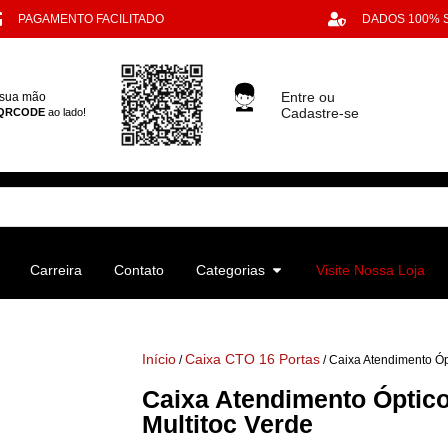
PAGAMENTO FACILITADO
DADOS 100%
Entre ou
 sua mão
Cadastre-se
QRCODE
ao lado!
Carreira
Contato
Categorias
Visite Nossa Loja
Início
Caixa CTO 16 Portas
/
/ Caixa Atendimento Ópt
Caixa Atendimento Óptico 
Multitoc Verde