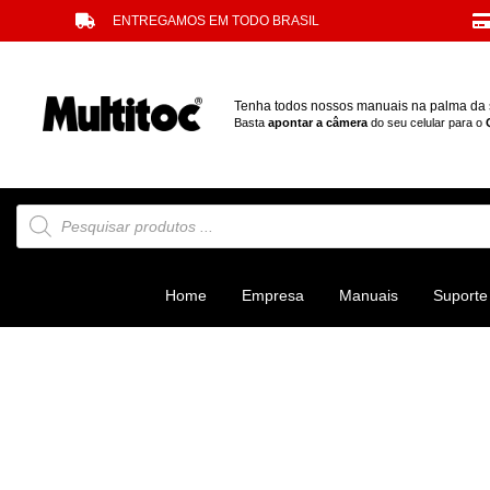
ENTREGAMOS EM TODO BRASIL
Tenha todos nossos manuais na palma da
Basta
apontar a câmera
do seu celular para o
Home
Empresa
Manuais
Suporte