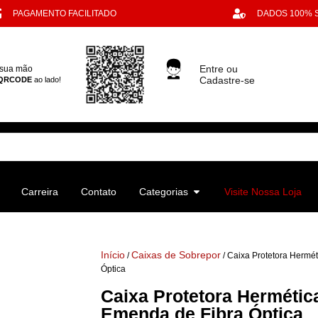
PAGAMENTO FACILITADO
DADOS 100%
Entre ou
 sua mão
Cadastre-se
QRCODE
ao lado!
Carreira
Contato
Categorias
Visite Nossa Loja
Início
Caixas de Sobrepor
/
/ Caixa Protetora Hermé
Óptica
Caixa Protetora Hermétic
Emenda de Fibra Óptica