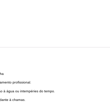
lha
mento profissional.
o à água ou intempéries do tempo.
rdante à chamas.