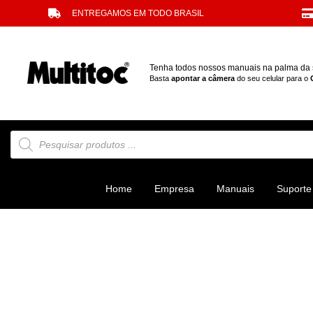
ENTREGAMOS EM TODO BRASIL
Tenha todos nossos manuais na palma da
Basta
apontar a câmera
do seu celular para o
Home
Empresa
Manuais
Suporte