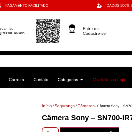
PAGAMENTO FACILITADO
DADOS 100%
Entre ou
 sua mão
Cadastre-se
QRCODE
ao lado!
Carreira
Contato
Categorias
Visite Nossa Loja
Início
Segurança
Câmeras
/
/
/ Câmera Sony – SN70
Câmera Sony – SN700-IR