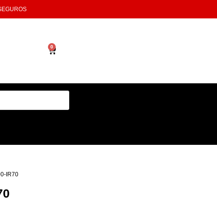
 SEGUROS
0
0-IR70
70