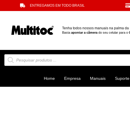
ENTREGAMOS EM TODO BRASIL
Tenha todos nossos manuais na palma da
Basta
apontar a câmera
do seu celular para o
Home
Empresa
Manuais
Suporte