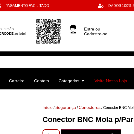
PAGAMENTO FACILITADO
DADOS 100%
Entre ou
 sua mão
Cadastre-se
QRCODE
ao lado!
Carreira
Contato
Categorias
Visite Nossa Loja
Início
Segurança
Conectores
/
/
/ Conector BNC Mol
Conector BNC Mola p/Par