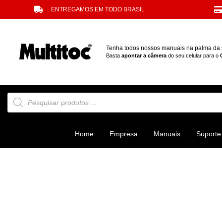
ENTREGAMOS EM TODO BRASIL
Tenha todos nossos manuais na palma da
Basta
apontar a câmera
do seu celular para o
Home
Empresa
Manuais
Suporte