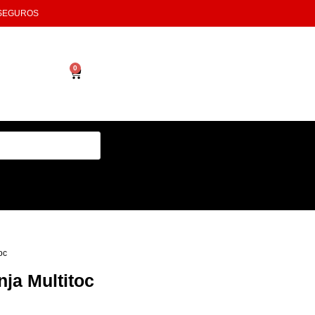
 SEGUROS
0
oc
ja Multitoc