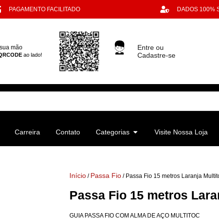
PAGAMENTO FACILITADO
DADOS 100%
Entre ou
 sua mão
Cadastre-se
QRCODE
ao lado!
Carreira
Contato
Categorias
Visite Nossa Loja
Início
Passa Fio
/
/ Passa Fio 15 metros Laranja Multit
Passa Fio 15 metros Laran
GUIA PASSA FIO COM ALMA DE AÇO MULTITOC